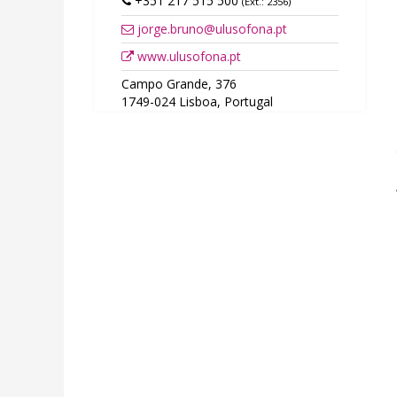
+351 217 515 500
(Ext.: 2356)
jorge.bruno@ulusofona.pt
www.ulusofona.pt
Campo Grande, 376
1749-024 Lisboa, Portugal