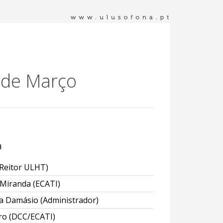
 de Março
a
Reitor ULHT)
 Miranda (ECATI)
a Damásio (Administrador)
iro (DCC/ECATI)